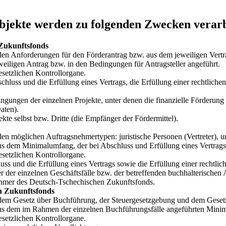
bjekte werden zu folgenden Zwecken verarb
 Zukunftsfonds
 den Anforderungen für den Förderantrag bzw. aus dem jeweiligen Vert
iligen Antrag bzw. in den Bedingungen für Antragsteller angeführt.
setzlichen Kontrollorgane.
hluss und die Erfüllung eines Vertrags, die Erfüllung einer rechtliche
gungen der einzelnen Projekte, unter denen die finanzielle Förderung be
aten).
te selbst bzw. Dritte (die Empfänger der Fördermittel).
en möglichen Auftragsnehmertypen: juristische Personen (Vertreter), un
dem Minimalumfang, der bei Abschluss und Erfüllung eines Vertrags zur
setzlichen Kontrollorgane.
s und die Erfüllung eines Vertrags sowie die Erfüllung einer rechtlic
r der einzelnen Geschäftsfälle bzw. der betreffenden buchhalterischen 
ehmer des Deutsch-Tschechischen Zukunftsfonds.
n Zukunftsfonds
 dem Gesetz über Buchführung, der Steuergesetzgebung und dem Geset
us dem im Rahmen der einzelnen Buchführungsfälle angeführten Mini
setzlichen Kontrollorgane.