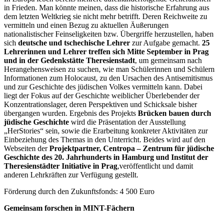
in Frieden. Man könnte meinen, dass die historische Erfahrung aus
dem letzten Weltkrieg sie nicht mehr betrifft. Deren Reichweite zu
vermitteln und einen Bezug zu aktuellen Äußerungen
nationalistischer Feinseligkeiten bzw. Übergriffe herzustellen, haben
sich
deutsche und tschechische Lehrer
zur Aufgabe gemacht.
25
Lehrerinnen und Lehrer treffen sich Mitte September in Prag
und in der Gedenkstätte Theresienstadt
, um gemeinsam nach
Herangehensweisen zu suchen, wie man Schülerinnen und Schülern
Informationen zum Holocaust, zu den Ursachen des Antisemitismus
und zur Geschichte des jüdischen Volkes vermitteln kann. Dabei
liegt der Fokus auf der Geschichte weiblicher Überlebender der
Konzentrationslager, deren Perspektiven und Schicksale bisher
übergangen wurden. Ergebnis des Projekts
Brücken bauen durch
jüdische Geschichte
wird die Präsentation der Ausstellung
„HerStories“ sein, sowie die Erarbeitung konkreter Aktivitäten zur
Einbeziehung des Themas in den Unterricht. Beides wird auf den
Webseiten der
Projektpartner,
Centropa – Zentrum für jüdische
Geschichte des 20. Jahrhunderts in Hamburg und Institut der
Theresienstädter Initiative in Prag
,veröffentlicht und damit
anderen Lehrkräften zur Verfügung gestellt.
Förderung durch den Zukunftsfonds: 4 500 Euro
Gemeinsam forschen in MINT-Fächern