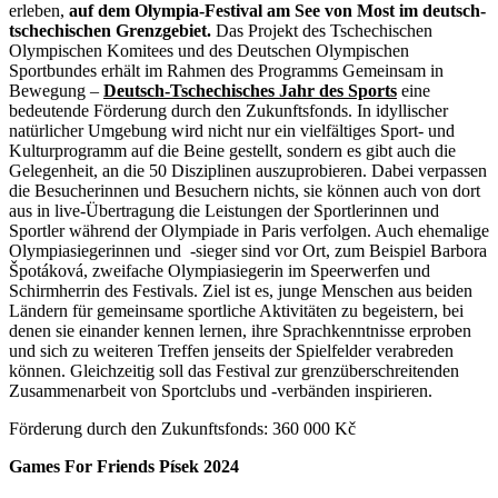
erleben,
auf dem Olympia-Festival am See von Most im deutsch-
tschechischen Grenzgebiet.
Das Projekt des Tschechischen
Olympischen Komitees und des Deutschen Olympischen
Sportbundes erhält im Rahmen des Programms Gemeinsam in
Bewegung –
Deutsch-Tschechisches Jahr des Sports
eine
bedeutende Förderung durch den Zukunftsfonds. In idyllischer
natürlicher Umgebung wird nicht nur ein vielfältiges Sport- und
Kulturprogramm auf die Beine gestellt, sondern es gibt auch die
Gelegenheit, an die 50 Disziplinen auszuprobieren. Dabei verpassen
die Besucherinnen und Besuchern nichts, sie können auch von dort
aus in live-Übertragung die Leistungen der Sportlerinnen und
Sportler während der Olympiade in Paris verfolgen. Auch ehemalige
Olympiasiegerinnen und -sieger sind vor Ort, zum Beispiel Barbora
Špotáková, zweifache Olympiasiegerin im Speerwerfen und
Schirmherrin des Festivals. Ziel ist es, junge Menschen aus beiden
Ländern für gemeinsame sportliche Aktivitäten zu begeistern, bei
denen sie einander kennen lernen, ihre Sprachkenntnisse erproben
und sich zu weiteren Treffen jenseits der Spielfelder verabreden
können. Gleichzeitig soll das Festival zur grenzüberschreitenden
Zusammenarbeit von Sportclubs und -verbänden inspirieren.
Förderung durch den Zukunftsfonds: 360 000 Kč
Games For Friends Písek 2024