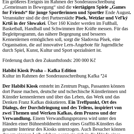
Ein größeres Ereignis im Rahmen der Sonderausschreibung
„Gemeinsam in Bewegung“ sind die
viertägigen Spiele „Games
for Friends“ für junge Sportlerinnen und Sportler
Ende August
.
Veranstalter sind die drei Partnerstädte
Písek, Wetzlar und
Veľký
Krtíš in der Slowakei
. Über 160 Kinder werden im Fußball,
Basketball, Handball und Schwimmen ihre Kräfte messen. Für das
Begleitprogramm, das nähere Begegnung und besseres
Kennenlernen ermöglichen soll, sorgt die Sladovna Písek, eine
Organisation, die auf innovative Lern-Angebote für Jugendliche
durch Spiel, Kunst, Kultur und Sport spezialisiert ist.
Förderung durch den Zukunftsfonds: 200 000 Kč
Habibi Kiosk Praha – Kafka Edition
Kultur im Rahmen der Sonderausschreibung Kafka
’
24
Der Habibi Kiosk
entsteht im Zentrum Prags, Passanten können
dort Pause machen, deutsche und tschechische Künstlerinnen und
Künstler kennenlernen und über das Leben, das Werk und das
Denken Franz Kafkas diskutieren.
Ein Treffpunkt, Ort des
Dialogs, der Durchdringung und des Teilens, inspiriert von
zwei Themen und Werken Kafkas, dem Prozess und der
Verwandlung.
Einem Verwandlungsprozess wird unter den
Händen einer Bühnenbildnerin und eines Graffiti-Künstlers das
gesamte Interieur des Kiosks unterzogen. Auch Besucher können