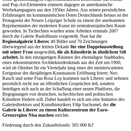
und Pop-Art-Elementen erinnern dagegen an amerikanische
Werbekampagnen aus den 1950er Jahren. Aus seinen persönlichen
Erfahrungen im kommunistischen Osten Deutschlands heraus ist der
Protagonist der Neuen Leipziger Schule zu einem der anerkannten
Repräsentanten der modernen Kunst im zentraleuropäischen Raum
geworden. In Tschechien wurden seine Arbeiten erstmals 2007
durch die Galerie Rudolfinum vorgestellt. Nun hat die
Regionalgalerie Liberec
40 Bilder und 70 Zeichnungen
überwiegend aus der letzten Dekade
für eine Doppelausstellung
mit seiner Frau
ausgewählt
, die als Künstlerin in ähnlichem Stil
arbeitet.
In den einzigartigen Räumen des ehemaligen Stadtbades,
eines rekonstruierten Architekturdenkmals aus der Zeit um 1900,
wird ab Oktober für ein Vierteljahr lang eines der meisterwarteten
Ereignisse der diesjährigen Kunstsaison Eröffnung feiern: Neo
Rauch und seine Frau Rosa Loy kommen nach Liberec und nehmen
persönlich nicht nur an öffentlichen Gesprächen teil, sondern
beteiligen sich auch an der Schaffung einer neuen Plattform, die
Begegnungen von deutschen, tschechischen und polnischen
Künstlern fördern soll. Dabei handelt es sich um eine Initiative des
Galeriedirektors und Kunsthistorikers Filip Suchomel, der
die
Galerie in Liberec zu einem Kulturzentrum der Euro-
Grenzregion Nisa machen
möchte.
Förderung durch den Zukunftsfonds: 305 000 Kč