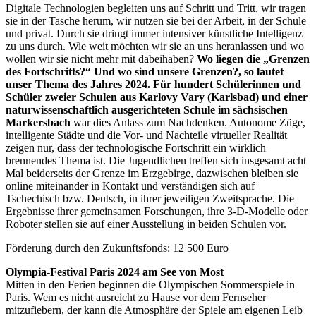
Digitale Technologien begleiten uns auf Schritt und Tritt, wir tragen
sie in der Tasche herum, wir nutzen sie bei der Arbeit, in der Schule
und privat. Durch sie dringt immer intensiver künstliche Intelligenz
zu uns durch. Wie weit möchten wir sie an uns heranlassen und wo
wollen wir sie nicht mehr mit dabeihaben?
Wo liegen die „Grenzen
des Fortschritts?“ Und wo sind unsere Grenzen?, so lautet
unser Thema des Jahres 2024.
Für hundert Schülerinnen und
Schüler zweier Schulen aus Karlovy Vary (Karlsbad) und einer
naturwissenschaftlich ausgerichteten Schule im sächsischen
Markersbach
war dies Anlass zum Nachdenken. Autonome Züge,
intelligente Städte und die Vor- und Nachteile virtueller Realität
zeigen nur, dass der technologische Fortschritt ein wirklich
brennendes Thema ist. Die Jugendlichen treffen sich insgesamt acht
Mal beiderseits der Grenze im Erzgebirge, dazwischen bleiben sie
online miteinander in Kontakt und verständigen sich auf
Tschechisch bzw. Deutsch, in ihrer jeweiligen Zweitsprache. Die
Ergebnisse ihrer gemeinsamen Forschungen, ihre 3-D-Modelle oder
Roboter stellen sie auf einer Ausstellung in beiden Schulen vor.
Förderung durch den Zukunftsfonds: 12 500 Euro
Olympia-Festival Paris 2024 am See von Most
Mitten in den Ferien beginnen die Olympischen Sommerspiele in
Paris. Wem es nicht ausreicht zu Hause vor dem Fernseher
mitzufiebern, der kann die Atmosphäre der Spiele am eigenen Leib