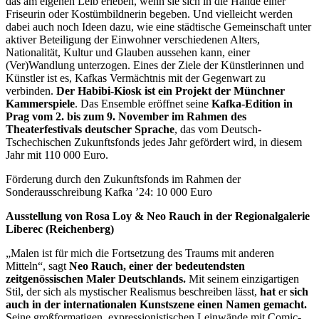
das am eigenen Leib erleben, wenn sie sich in die Hände einer
Friseurin oder Kostümbildnerin begeben. Und vielleicht werden
dabei auch noch Ideen dazu, wie eine städtische Gemeinschaft unter
aktiver Beteiligung der Einwohner verschiedenen Alters,
Nationalität, Kultur und Glauben aussehen kann, einer
(Ver)Wandlung unterzogen. Eines der Ziele der Künstlerinnen und
Künstler ist es, Kafkas Vermächtnis mit der Gegenwart zu
verbinden.
Der Habibi-Kiosk ist ein Projekt der Münchner
Kammerspiele
. Das Ensemble eröffnet seine
Kafka-Edition in
Prag vom 2. bis zum 9. November im Rahmen des
Theaterfestivals deutscher Sprache
, das vom Deutsch-
Tschechischen Zukunftsfonds jedes Jahr gefördert wird, in diesem
Jahr mit 110 000 Euro.
Förderung durch den Zukunftsfonds im Rahmen der
Sonderausschreibung Kafka ’24: 10 000 Euro
Ausstellung von Rosa Loy & Neo Rauch in der Regionalgalerie
Liberec (Reichenberg)
„Malen ist für mich die Fortsetzung des Traums mit anderen
Mitteln“, sagt
Neo Rauch, einer der bedeutendsten
zeitgenössischen Maler Deutschlands.
Mit seinem einzigartigen
Stil, der sich als mystischer Realismus beschreiben lässt,
hat
er
sich
auch in der internationalen Kunstszene einen Namen gemacht.
Seine großformatigen, expressionistischen Leinwände mit Comic-