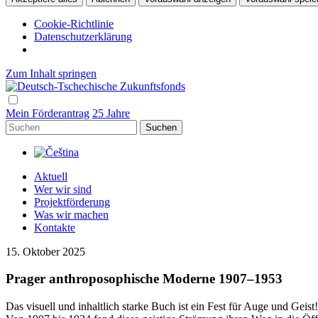
Cookie-Richtlinie
Datenschutzerklärung
Zum Inhalt springen
Hlavní
navigace
Mein Förderantrag
25 Jahre
Suchen
Aktuell
Wer wir sind
Projektförderung
Was wir machen
Kontakte
15. Oktober 2025
Prager anthroposophische Moderne 1907–1953
Das visuell und inhaltlich starke Buch ist ein Fest für Auge und Gei