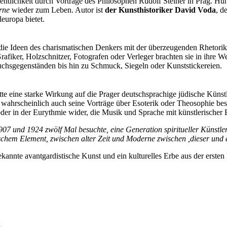
entlichkeit durch Vorträge des Philosophen Rudolf Steiner in Prag. Hu
rne
wieder zum Leben. Autor ist
der Kunsthistoriker David Voda
, d
europa bietet.
die Ideen des charismatischen Denkers mit der überzeugenden Rhetorik 
rafiker, Holzschnitzer, Fotografen oder Verleger brachten sie in ihre 
hsgegenständen bis hin zu Schmuck, Siegeln oder Kunststickereien.
atte eine starke Wirkung auf die Prager deutschsprachige jüdische Künst
hrscheinlich auch seine Vorträge über Esoterik oder Theosophie besu
der in der Eurythmie wider, die Musik und Sprache mit künstlerischer
907 und 1924 zwölf Mal besuchte, eine Generation spiritueller Künstle
hem Element, zwischen alter Zeit und Moderne zwischen ,dieser und d
ekannte avantgardistische Kunst und ein kulturelles Erbe aus der ersten