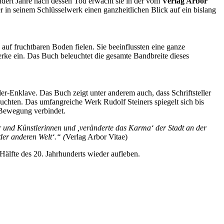
ndert Jahre nach dessen Tod erwacht sie in der vom
Verlag Arbor
er in seinem Schlüsselwerk einen ganzheitlichen Blick auf ein bislang
auf fruchtbaren Boden fielen. Sie beeinflussten eine ganze
Werke ein. Das Buch beleuchtet die gesamte Bandbreite dieses
ler-Enklave. Das Buch zeigt unter anderem auch, dass Schriftsteller
chten. Das umfangreiche Werk Rudolf Steiners spiegelt sich bis
 Bewegung verbindet.
r und Künstlerinnen und ,veränderte das Karma‘ der Stadt an der
er anderen Welt‘.“ (
Verlag Arbor Vitae)
 Hälfte des 20. Jahrhunderts wieder aufleben.