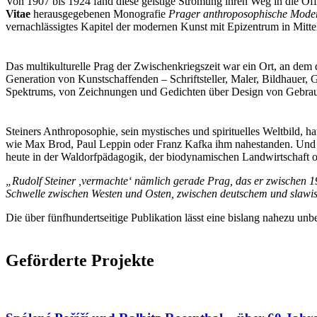
Von 1907 bis 1924 fand diese geistige Strömung ihren Weg in die Öff
Vitae
herausgegebenen Monografie
Prager anthroposophische Mode
vernachlässigtes Kapitel der modernen Kunst mit Epizentrum in Mittel
Das multikulturelle Prag der Zwischenkriegszeit war ein Ort, an dem 
Generation von Kunstschaffenden – Schriftsteller, Maler, Bildhauer, G
Spektrums, von Zeichnungen und Gedichten über Design von Gebrauc
Steiners Anthroposophie, sein mystisches und spirituelles Weltbild, h
wie Max Brod, Paul Leppin oder Franz Kafka ihm nahestanden. Und wa
heute in der Waldorfpädagogik, der biodynamischen Landwirtschaft o
„Rudolf Steiner ,vermachte‘ nämlich gerade Prag, das er zwischen 1
Schwelle zwischen Westen und Osten, zwischen deutschem und slawisc
Die über fünfhundertseitige Publikation lässt eine bislang nahezu unb
Geförderte Projekte