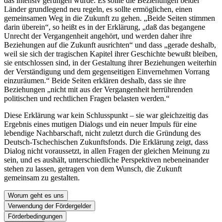
das intensiv gerungen wurde. Es sollte die Beziehungen beider
Länder grundlegend neu regeln, es sollte ermöglichen, einen
gemeinsamen Weg in die Zukunft zu gehen. „
Beide Seiten stimmen
darin überein
“, so heißt es in der Erklärung, „
daß das begangene
Unrecht der Vergangenheit angehört, und werden daher ihre
Beziehungen auf die Zukunft ausrichten
“ und dass „
gerade deshalb,
weil sie sich der tragischen Kapitel ihrer Geschichte bewußt bleiben,
sie entschlossen sind, in der Gestaltung ihrer Beziehungen weiterhin
der Verständigung und dem gegenseitigen Einvernehmen Vorrang
einzuräumen.
“
Beide Seiten erklären deshalb, dass sie ihre
Beziehungen
„
nicht mit aus der Vergangenheit herrührenden
politischen und rechtlichen Fragen belasten werden.
“
Diese Erklärung war kein Schlusspunkt – sie war gleichzeitig das
Ergebnis eines mutigen Dialogs und ein neuer Impuls für eine
lebendige Nachbarschaft, nicht zuletzt durch die Gründung des
Deutsch-Tschechischen Zukunftsfonds. Die Erklärung zeigt, dass
Dialog nicht voraussetzt, in allen Fragen der gleichen Meinung zu
sein, und es aushält, unterschiedliche Perspektiven nebeneinander
stehen zu lassen, getragen von dem Wunsch, die Zukunft
gemeinsam zu gestalten.
Worum geht es uns
Verwendung der Fördergelder
Förderbedingungen