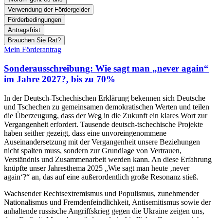
Verwendung der Fördergelder
Förderbedingungen
Antragsfrist
Brauchen Sie Rat?
Mein Förderantrag
Sonderausschreibung: Wie sagt man „never again“
im Jahre 2027?,
bis zu 70%
In der Deutsch-Tschechischen Erklärung bekennen sich Deutsche
und Tschechen zu gemeinsamen demokratischen Werten und teilen
die Überzeugung, dass der Weg in die Zukunft ein klares Wort zur
Vergangenheit erfordert. Tausende deutsch-tschechische Projekte
haben seither gezeigt, dass eine unvoreingenommene
Auseinandersetzung mit der Vergangenheit unsere Beziehungen
nicht spalten muss, sondern zur Grundlage von Vertrauen,
Verständnis und Zusammenarbeit werden kann.
An diese Erfahrung
knüpfte unser Jahresthema 2025 „Wie sagt man heute ‚never
again‘?“ an, das auf eine außerordentlich große Resonanz stieß.
Wachsender Rechtsextremismus und Populismus, zunehmender
Nationalismus und Fremdenfeindlichkeit, Antisemitismus sowie der
anhaltende russische Angriffskrieg gegen die Ukraine zeigen uns,