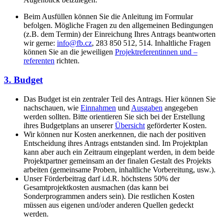
Beim Ausfüllen können Sie die Anleitung im Formular
befolgen. Mögliche Fragen zu den allgemeinen Bedingungen
(z.B. dem Termin) der Einreichung Ihres Antrags beantworten
wir gerne:
info@fb.cz
, 283 850 512, 514. Inhaltliche Fragen
können Sie an die jeweiligen
Projektreferentinnen und –
referenten
richten.
3. Budget
Das Budget ist ein zentraler Teil des Antrags. Hier können Sie
nachschauen, wie
Einnahmen
und
Ausgaben
angegeben
werden sollten. Bitte orientieren Sie sich bei der Erstellung
ihres Budgetplans an unserer
Übersicht
geförderter Kosten.
Wir können nur Kosten anerkennen, die nach der positiven
Entscheidung ihres Antrags entstanden sind. Im Projektplan
kann aber auch ein Zeitraum eingeplant werden, in dem beide
Projektpartner gemeinsam an der finalen Gestalt des Projekts
arbeiten (gemeinsame Proben, inhaltliche Vorbereitung, usw.).
Unser Förderbeitrag darf i.d.R. höchstens 50% der
Gesamtprojektkosten ausmachen (das kann bei
Sonderprogrammen anders sein). Die restlichen Kosten
müssen aus eigenen und/oder anderen Quellen gedeckt
werden
.