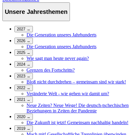
Unsere Jahresthemen
2027
→
Die Generation unseres Jahrhunderts
2026
→
Die Generation unseres Jahrhunderts
2025
→
Wie sagt man heute never again?
2024
→
Grenzen des Fortschritts?
2023
→
Bloß nicht durchdrehen – gemeinsam sind wir stark!
2022
→
Veränderte Welt - wie gehen wir damit um?
2021
→
Neue Zeiten? Neue Wege! Die deutsch-tschechischen
Beziehungen in Zeiten der Pandemie
2020
→
Die Zukunft ist jetzt! Gemeinsam nachhaltig handeln!
2019
→
Mach mit! Gesellschaftliche Trennlinien überwinden