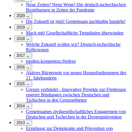
Neue Zeiten? Neue Wege! Die deutsch-tschechischen
Beziehungen in Zeiten der Pandemie
2020
→
Die Zukunft ist jetzt! Gemeinsam nachhaltig handeln!
2019
→
Mach mit! Gesellschaftliche Trennlinien überwinden
2018
→
Welche Zukunft wollen wir? Deutsch-tschechische
Reflexionen
2017
→
medien.kompetenz.fördern
2016
→
Aktives Bürgersein vor neuen Herausforderungen des
21. Jahrhunderts
2015
→
Grenze verbindet - Innovative Projekte zur Förderung
engerer Bindungen zwischen Deutschen und
Tschechen in den Grenzgebieten
2014
→
Gemeinsames zivilgesellschaftliches Engagement von
Deutschen und Tschechen in der Drogenprävention
2013
→
Erziehung zur Demokratie und Prävention von