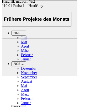
Hrad III. nádvoří 48/2
119 01 Praha 1 – Hradčany
Frühere Projekte des Monats
2026
→
Juni
Mai
April
März
Februar
Januar
2025
→
Dezember
November
September
August
Mai
April
März
Februar
Januar