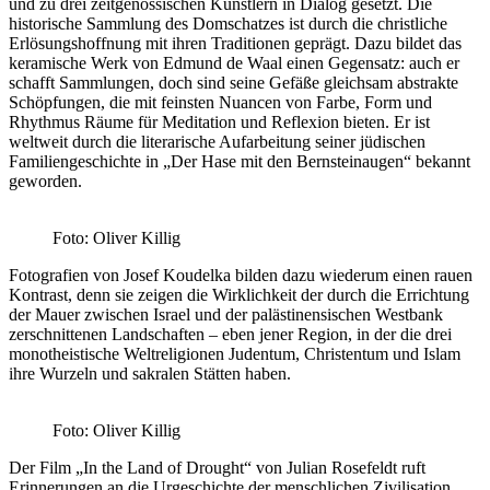
und zu drei zeitgenössischen Künstlern in Dialog gesetzt. Die
historische Sammlung des Domschatzes ist durch die christliche
Erlösungshoffnung mit ihren Traditionen geprägt. Dazu bildet das
keramische Werk von Edmund de Waal einen Gegensatz: auch er
schafft Sammlungen, doch sind seine Gefäße gleichsam abstrakte
Schöpfungen, die mit feinsten Nuancen von Farbe, Form und
Rhythmus Räume für Meditation und Reflexion bieten. Er ist
weltweit durch die literarische Aufarbeitung seiner jüdischen
Familiengeschichte in „Der Hase mit den Bernsteinaugen“ bekannt
geworden.
Foto: Oliver Killig
Fotografien von Josef Koudelka bilden dazu wiederum einen rauen
Kontrast, denn sie zeigen die Wirklichkeit der durch die Errichtung
der Mauer zwischen Israel und der palästinensischen Westbank
zerschnittenen Landschaften – eben jener Region, in der die drei
monotheistische Weltreligionen Judentum, Christentum und Islam
ihre Wurzeln und sakralen Stätten haben.
Foto: Oliver Killig
Der Film „In the Land of Drought“ von Julian Rosefeldt ruft
Erinnerungen an die Urgeschichte der menschlichen Zivilisation