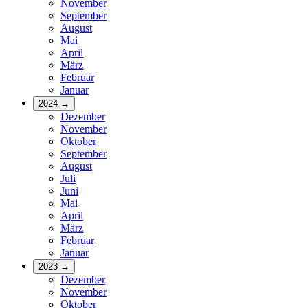
November
September
August
Mai
April
März
Februar
Januar
2024
→
Dezember
November
Oktober
September
August
Juli
Juni
Mai
April
März
Februar
Januar
2023
→
Dezember
November
Oktober