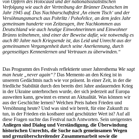
von Opfern des Holocaust und der nationalsozialistischen
Verfolgung wie auch der Vertreibung der Brünner Deutschen im
Jahr 1945 auf. Das Nachbarschaftsfest ,An einem Tisch‘ und der
Versöhnungsmarsch aus Pohrlitz / Pohořelice, an dem jedes Jahr
gemeinsam hunderte von Zeitzeugen, ihre Nachkommen aus
Deutschland wie auch heutige Einwohnerinnen und Einwohner
Brünns teilnehmen, sind einer der Beweise dafür, wie notwendig es
auch 80 Jahre nach Kriegsende ist, das Leid und Unrecht aus der
gemeinsamen Vergangenheit durch seine Anerkennung, durch
gegenseitiges Kennenlernen und Vertrauen zu überwinden.“
Das Programm des Festivals reflektierte unser Jahresthema
Wie sagt
man heute „never again“?
Das Memento an den Krieg ist in
unserem Gedächtnis nach wie vor präsent. In einer Zeit, in der die
friedliche Stabilität durch den bereits drei Jahre andauernden Krieg
in der Ukraine unterbrochen wurde, der sich jederzeit auf Europa
ausweiten kann, gewinnt es erneut an Aktualität. Was können wir
aus der Geschichte lernen? Welchen Preis haben Frieden und
Versöhnung heute? Und was sind wir bereit, für eine Zukunft zu
tun, in der Frieden ein kostbarer und geschützter Wert ist? Auf all
diese Fragen suchte das Festival nach Antworten. Sein ureigenstes
Anliegen sind
Dialog und Verständigung, die Überwindung
historischen Unrechts, die Suche nach gemeinsamen Wegen
und grenzüberschreitender Zusammenarbeit sowie die