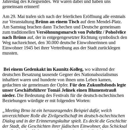
Jahrestag des Kriegsendes. Wir waren dabei und haben uns
gemeinsam erinnert!
Am 29. Mai trafen sich nach der feierlichen Eröffnung alle erstmals
zur Veranstaltung
Brünn an einem Tisch
auf dem Mendel-Platz.
Am Samstag brachen dann Tschechen und Deutsche gemeinsam
zum traditionellen
Versöhnungsmarsch von Pohrlitz / Pohořelice
nach Brünn
auf, der in entgegengesetzter Richtung symbolisch den
Weg nachzeichnet, den 30.000 deutsche Einwohnerinnen und
Einwohner 1945 bei ihrer Vertreibung aus der Stadt zurücklegen
mussten.
Bei einem Gedenkakt im Kaunitz-Kolleg,
wo während der
deutschen Besatzung tausende Gegner des Nationalsozialismus
inhaftiert waren und hunderte von ihnen ums Leben kamen,
gedachten sie gemeinsam der Opfer.
Für den Zukunftsfonds legte
unser Geschäftsführer Tomáš Jelínek einen Blumenstrauß
nieder.
Die Bedeutung des Festivals für die deutsch-tschechischen
Beziehungen würdigte er mit folgenden Worten:
„Meeting Brno ist ein herausragendes Beispiel dafür, welch
unverzichtbare Rolle die Zivilgesellschaft im deutsch-tschechischen
Dialog und in der Erinnerungskultur spielt. Es deckt die Geschichte
der Stadt, die Geschichten ihrer jüdischen Einwohner, das Schicksal