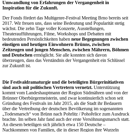
Umwandlung von Erfahrungen der Vergangenheit in
Inspiration für die Zukunft.
Der Fonds fördert das Multigenre-Festival Meeting Brno bereits seit
2017. Wir freuen uns, dass seine Bedeutung und Popularität stetig
wächst. Die zehn Tage voller Konzerte, Ausstellungen,
Theateraufführungen, Filme, Workshops und Debatten mit
bedeutenden Persönlichkeiten haben
neue Begegnungen zwischen
einstigen und heutigen Einwohnern Brünns, zwischen
Zeitzeugen und jungen Menschen, zwischen Mährern, Böhmen
und Deutschen
ermöglicht. Sie alle konnten sich davon
überzeugen, dass das Verständnis der Vergangenheit ein Schlüssel
zur Zukunft ist.
Die Festivaldramaturgie und die beteiligten Bürgerinitiativen
sind auch mit politischen Vertretern vernetzt.
Unterstützung
kommt vom Landeshauptmann der Region Südmähren und von der
Brünner Oberbürgermeisterin, und zwar kontinuierlich schon seit
Gründung des Festivals im Jahr 2015, als die Stadt ihr Bedauern
über die Vertreibung der deutschen Bevölkerung im sogenannten
„Todesmarsch“ von Brünn nach Pohrlitz / Pohořelice zum Ausdruck
brachte. Im selben Jahr fand auch der erste Versöhnungsmarsch statt.
An diesem beteiligen sich jährlich etwa 150 Deutsche –
Nachkommen von Familien, die in dieser Region ihre Wurzeln