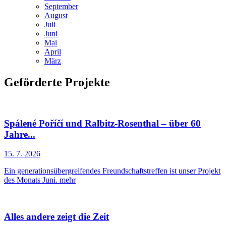
September
August
Juli
Juni
Mai
April
März
Geförderte Projekte
Spálené Poříčí und Ralbitz-Rosenthal – über 60
Jahre...
15. 7. 2026
Ein generationsübergreifendes Freundschaftstreffen ist unser Projekt
des Monats Juni.
mehr
Alles andere zeigt die Zeit