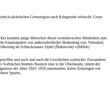
chisch-sächsischen Grenzregion nach Kriegsende erforscht. Unser
 Hier konnten junge Menschen dieser westslawischen Minderheit zum
tliche Emanzipation von außerordentlicher Bedeutung war. Varnsdorf,
evölkerung im Schluckenauer Zipfel (Šluknovský výběžek)
etroffen und nach und nach die Geschichten sorbischer Zuwanderer
Sorbischen Instituts Bautzen (das in der Oberlausitz, einem der
eignissen der Jahre 1945–1950 auseinander, trafen Zeitzeugen wie
ihren Spuren.