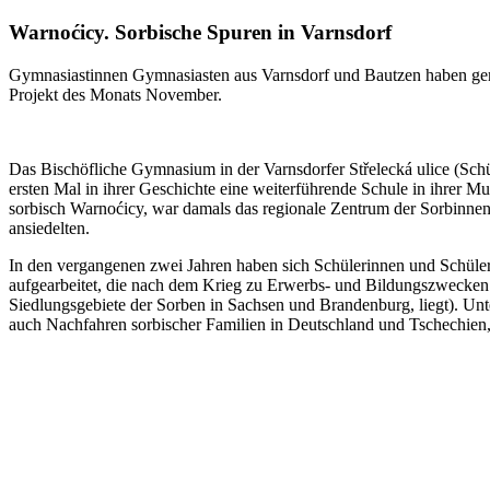
Warnoćicy. Sorbische Spuren in Varnsdorf
Gymnasiastinnen Gymnasiasten aus Varnsdorf und Bautzen haben geme
Projekt des Monats November.
Das Bischöfliche Gymnasium in der Varnsdorfer Střelecká ulice (Sc
ersten Mal in ihrer Geschichte eine weiterführende Schule in ihrer Mu
sorbisch Warnoćicy, war damals das regionale Zentrum der Sorbinnen
ansiedelten.
In den vergangenen zwei Jahren haben sich Schülerinnen und Schüle
aufgearbeitet, die nach dem Krieg zu Erwerbs- und Bildungszwecken i
Siedlungsgebiete der Sorben in Sachsen und Brandenburg, liegt). Unte
auch Nachfahren sorbischer Familien in Deutschland und Tschechien